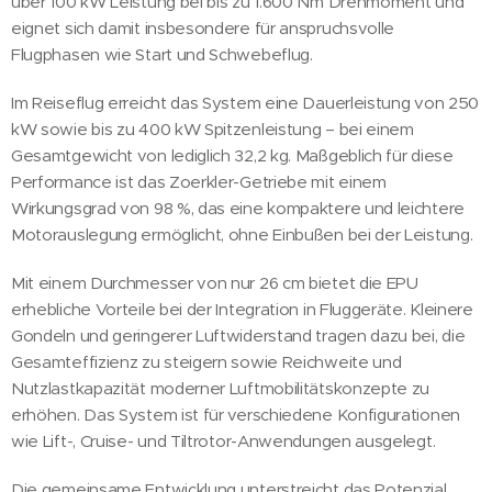
über 100 kW Leistung bei bis zu 1.600 Nm Drehmoment und
eignet sich damit insbesondere für anspruchsvolle
Flugphasen wie Start und Schwebeflug.
Im Reiseflug erreicht das System eine Dauerleistung von 250
kW sowie bis zu 400 kW Spitzenleistung – bei einem
Gesamtgewicht von lediglich 32,2 kg. Maßgeblich für diese
Performance ist das Zoerkler-Getriebe mit einem
Wirkungsgrad von 98 %, das eine kompaktere und leichtere
Motorauslegung ermöglicht, ohne Einbußen bei der Leistung.
Mit einem Durchmesser von nur 26 cm bietet die EPU
erhebliche Vorteile bei der Integration in Fluggeräte. Kleinere
Gondeln und geringerer Luftwiderstand tragen dazu bei, die
Gesamteffizienz zu steigern sowie Reichweite und
Nutzlastkapazität moderner Luftmobilitätskonzepte zu
erhöhen. Das System ist für verschiedene Konfigurationen
wie Lift-, Cruise- und Tiltrotor-Anwendungen ausgelegt.
Die gemeinsame Entwicklung unterstreicht das Potenzial