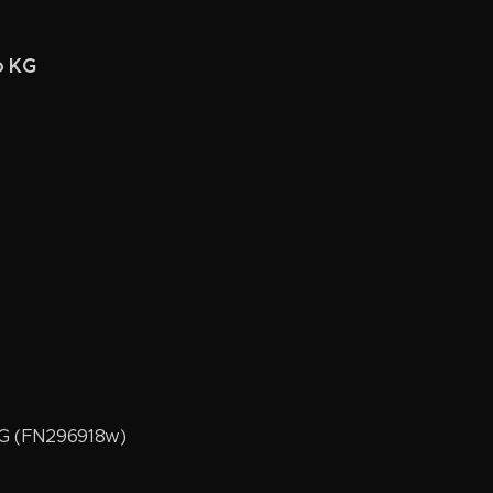
o KG
KG (FN296918w)