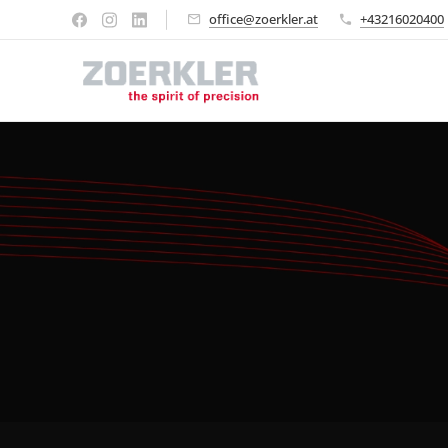
office@zoerkler.at
+43216020400