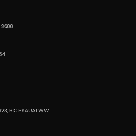
. 9688
164
 8323, BIC BKAUATWW